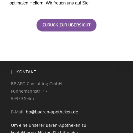
optimalen Helfern. Wir freuen uns auf Sie!
ZURÜCK ZUR ÜBERSICHT
KONTAKT
BP APO Consulting GmbH
Funnemannstr. 17
59379 Selm
E-Mail:
bp@baeren-apotheken.de
Um eine unserer Bären-Apotheken zu
kontaktieren, klicken Sie bitte hier.